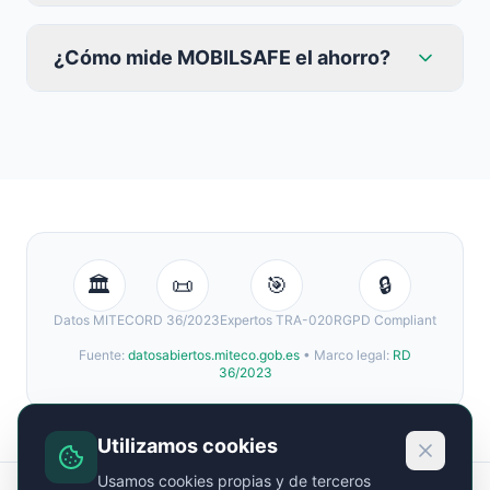
¿Cómo mide MOBILSAFE el ahorro?
🏛️
📜
🎯
🔒
Datos MITECO
RD 36/2023
Expertos TRA-020
RGPD Compliant
Fuente:
datosabiertos.miteco.gob.es
• Marco legal:
RD
36/2023
Utilizamos cookies
Usamos cookies propias y de terceros